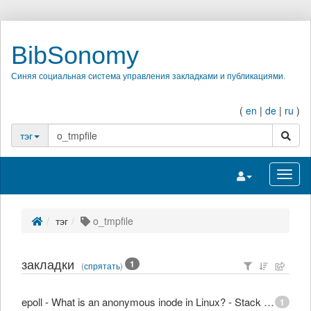
BibSonomy
Синяя социальная система управления закладками и публикациями.
(
en
|
de
|
ru
)
поиск
тэг
Переключить на
Перек
тэг
o_tmpfile
закладки
1
(
спрятать
)
epoll - What is an anonymous inode in Linux? - Stack Overflow
1