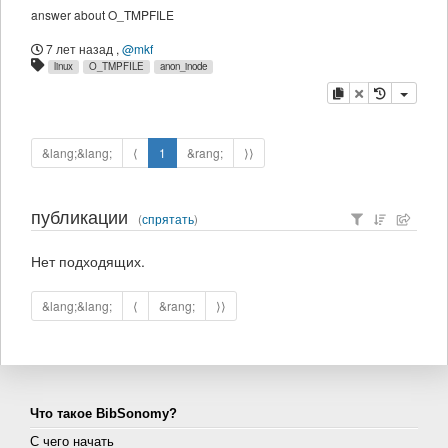
answer about O_TMPFILE
7 лет назад
,
@mkf
linux
O_TMPFILE
anon_inode
копировать
удалить
&lang;&lang;
⟨
1
&rang;
⟩⟩
публикации
(
спрятать
)
Нет подходящих.
&lang;&lang;
⟨
&rang;
⟩⟩
Что такое BibSonomy?
С чего начать