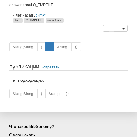
answer about O_TMPFILE
7 лет назад
,
@mkf
linux
O_TMPFILE
anon_inode
копировать
удалить
&lang;&lang;
⟨
1
&rang;
⟩⟩
публикации
(
спрятать
)
Нет подходящих.
&lang;&lang;
⟨
&rang;
⟩⟩
Что такое BibSonomy?
С чего начать