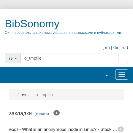
BibSonomy
Синяя социальная система управления закладками и публикациями.
(
en
|
de
|
ru
)
поиск
тэг
Переключить н
Перек
тэг
o_tmpfile
закладки
1
(
спрятать
)
epoll - What is an anonymous inode in Linux? - Stack Overflow
1