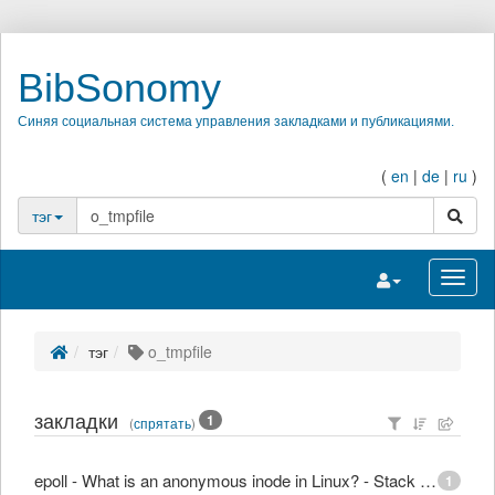
BibSonomy
Синяя социальная система управления закладками и публикациями.
(
en
|
de
|
ru
)
поиск
тэг
Переключить на
Перек
тэг
o_tmpfile
закладки
1
(
спрятать
)
epoll - What is an anonymous inode in Linux? - Stack Overflow
1