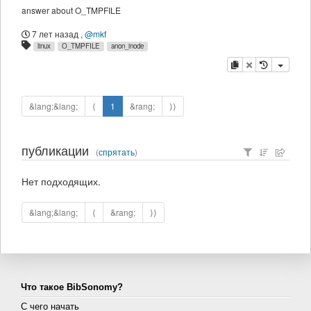
answer about O_TMPFILE
7 лет назад
,
@mkf
linux
O_TMPFILE
anon_inode
копировать
удалить
&lang;&lang;
⟨
1
&rang;
⟩⟩
публикации
(
спрятать
)
Нет подходящих.
&lang;&lang;
⟨
&rang;
⟩⟩
Что такое BibSonomy?
С чего начать