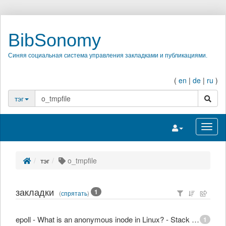
BibSonomy
Синяя социальная система управления закладками и публикациями.
(
en
|
de
|
ru
)
поиск
тэг
Переключить на
Перек
тэг
o_tmpfile
закладки
1
(
спрятать
)
epoll - What is an anonymous inode in Linux? - Stack Overflow
1