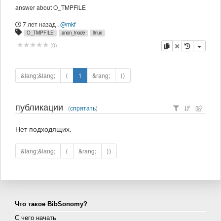
answer about O_TMPFILE
7 лет назад
,
@mkf
O_TMPFILE
anon_inode
linux
копировать
удалить
(
0
)
&lang;&lang;
⟨
1
&rang;
⟩⟩
публикации
(
спрятать
)
Нет подходящих.
&lang;&lang;
⟨
&rang;
⟩⟩
Что такое BibSonomy?
С чего начать