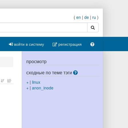
(
en
|
de
|
ru
)
поиск
войти в систему
регистрация
просмотр
сходные по теме тэги
+
|
linux
+
|
anon_inode