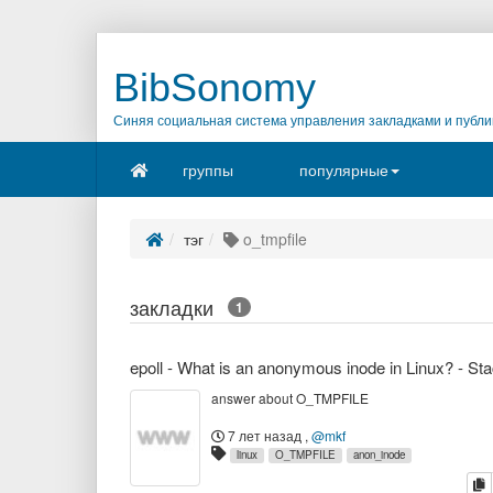
BibSonomy
Синяя социальная система управления закладками и публи
группы
популярные
тэг
o_tmpfile
закладки
1
answer about O_TMPFILE
7 лет назад
,
@mkf
linux
O_TMPFILE
anon_inode
к