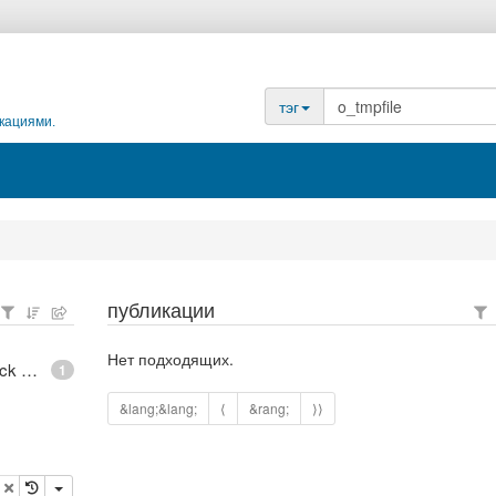
тэг
кациями.
публикации
Нет подходящих.
epoll - What is an anonymous inode in Linux? - Stack Overflow
1
&lang;&lang;
⟨
&rang;
⟩⟩
опировать
удалить