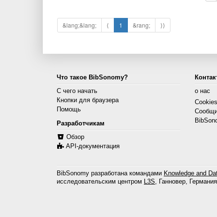
&lang;&lang;
⟨
1
&rang;
⟩⟩
Что такое BibSonomy?
Контак
С чего начать
о нас
Кнопки для браузера
Cookie
Помощь
Сообщи
BibSon
Разработчикам
Обзор
API-документация
BibSonomy разработана командами
Knowledge and Dat
исследовательским центром
L3S
, Ганновер, Германия