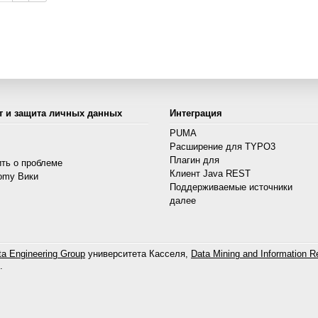
т и защита личных данных
Интеграция
PUMA
Расширение для TYPO3
s
Плагин для
ть о проблеме
Клиент Java REST
omy Вики
Поддерживаемые источники
далее
a Engineering Group
университета Касселя,
Data Mining and Information Re
.