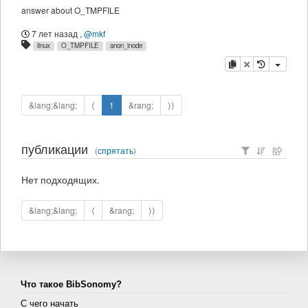
answer about O_TMPFILE
7 лет назад
,
@mkf
linux
O_TMPFILE
anon_inode
копировать
удалить
&lang;&lang;
⟨
1
&rang;
⟩⟩
публикации
(
спрятать
)
Нет подходящих.
&lang;&lang;
⟨
&rang;
⟩⟩
Что такое BibSonomy?
С чего начать