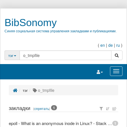
BibSonomy
Синяя социальная система управления закладками и публикациями.
(
en
|
de
|
ru
)
поиск
тэг
Переключить на
Перек
тэг
o_tmpfile
закладки
1
(
спрятать
)
epoll - What is an anonymous inode in Linux? - Stack Overflow
1