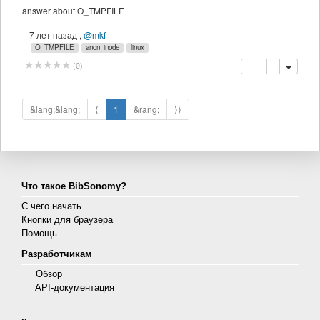
answer about O_TMPFILE
7 лет назад
,
@mkf
O_TMPFILE
anon_inode
linux
копировать
удалить
(
0
)
&lang;&lang;
⟨
1
&rang;
⟩⟩
Что такое BibSonomy?
С чего начать
Кнопки для браузера
Помощь
Разработчикам
Обзор
API-документация