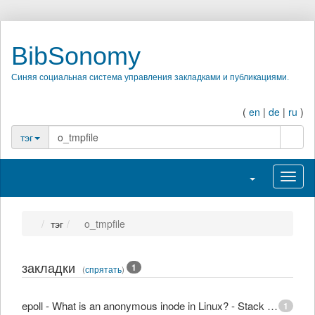
BibSonomy
Синяя социальная система управления закладками и публикациями.
(
en
|
de
|
ru
)
поиск
тэг
Переключить н
Перек
тэг
o_tmpfile
закладки
1
(
спрятать
)
epoll - What is an anonymous inode in Linux? - Stack Overflow
1