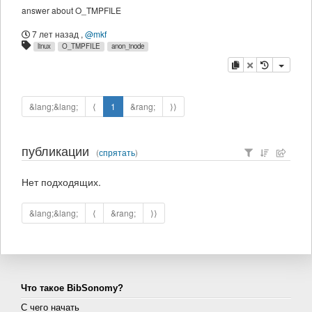
answer about O_TMPFILE
7 лет назад
,
@mkf
linux
O_TMPFILE
anon_inode
копировать
удалить
&lang;&lang;
⟨
1
&rang;
⟩⟩
публикации
(
спрятать
)
Нет подходящих.
&lang;&lang;
⟨
&rang;
⟩⟩
Что такое BibSonomy?
С чего начать