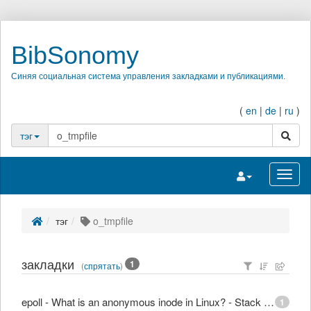
BibSonomy
Синяя социальная система управления закладками и публикациями.
(
en
|
de
|
ru
)
поиск
тэг
Переключить на
Перек
тэг
o_tmpfile
закладки
1
(
спрятать
)
epoll - What is an anonymous inode in Linux? - Stack Overflow
1