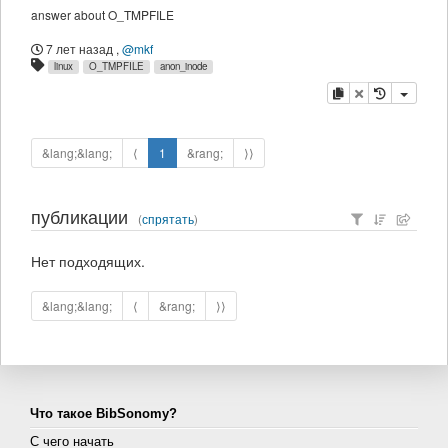
answer about O_TMPFILE
7 лет назад
,
@mkf
linux
O_TMPFILE
anon_inode
копировать
удалить
&lang;&lang;
⟨
1
&rang;
⟩⟩
публикации
(
спрятать
)
Нет подходящих.
&lang;&lang;
⟨
&rang;
⟩⟩
Что такое BibSonomy?
С чего начать