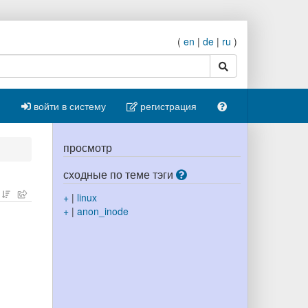
(
en
|
de
|
ru
)
поиск
войти в систему
регистрация
просмотр
сходные по теме тэги
+
|
linux
+
|
anon_inode