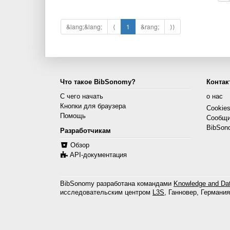
&lang;&lang;
⟨
1
&rang;
⟩⟩
Что такое BibSonomy?
Контак
С чего начать
о нас
Кнопки для браузера
Cookie
Помощь
Сообщи
BibSon
Разработчикам
Обзор
API-документация
BibSonomy разработана командами
Knowledge and Dat
исследовательским центром
L3S
, Ганновер, Германия