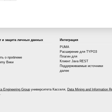
т и защита личных данных
Интеграция
PUMA
Расширение для TYPO3
s
Плагин для
ть о проблеме
Клиент Java REST
omy Вики
Поддерживаемые источники
далее
a Engineering Group
университета Касселя,
Data Mining and Information Re
.