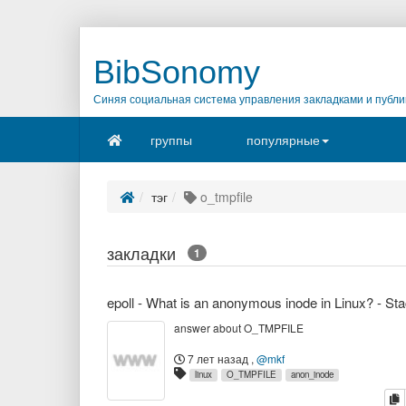
BibSonomy
Синяя социальная система управления закладками и публи
группы
популярные
тэг
o_tmpfile
закладки
1
answer about O_TMPFILE
7 лет назад
,
@mkf
linux
O_TMPFILE
anon_inode
к