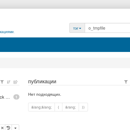
тэг
кациями.
публикации
Нет подходящих.
epoll - What is an anonymous inode in Linux? - Stack Overflow
1
&lang;&lang;
⟨
&rang;
⟩⟩
опировать
удалить