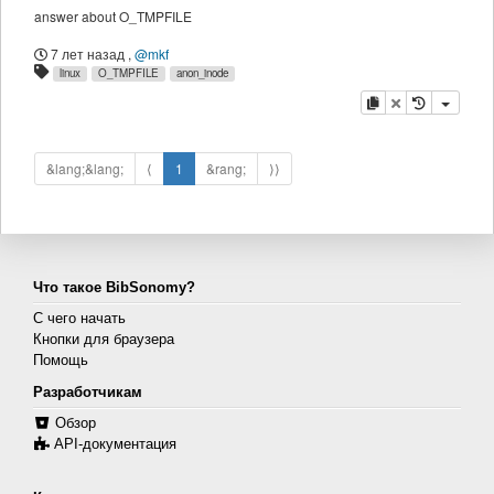
answer about O_TMPFILE
7 лет назад
,
@mkf
linux
O_TMPFILE
anon_inode
копировать
удалить
&lang;&lang;
⟨
1
&rang;
⟩⟩
Что такое BibSonomy?
С чего начать
Кнопки для браузера
Помощь
Разработчикам
Обзор
API-документация