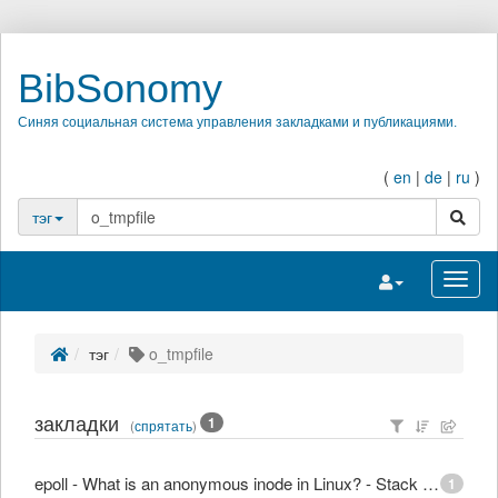
BibSonomy
Синяя социальная система управления закладками и публикациями.
(
en
|
de
|
ru
)
поиск
тэг
Переключить на
Перек
тэг
o_tmpfile
закладки
1
(
спрятать
)
epoll - What is an anonymous inode in Linux? - Stack Overflow
1