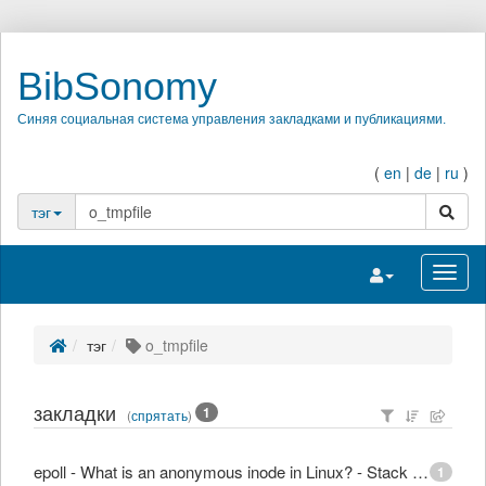
BibSonomy
Синяя социальная система управления закладками и публикациями.
(
en
|
de
|
ru
)
поиск
тэг
Переключить на
Перек
тэг
o_tmpfile
закладки
1
(
спрятать
)
epoll - What is an anonymous inode in Linux? - Stack Overflow
1