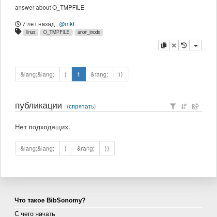
answer about O_TMPFILE
7 лет назад
,
@mkf
linux
O_TMPFILE
anon_inode
копировать
удалить
&lang;&lang;
⟨
1
&rang;
⟩⟩
публикации
(
спрятать
)
Нет подходящих.
&lang;&lang;
⟨
&rang;
⟩⟩
Что такое BibSonomy?
С чего начать