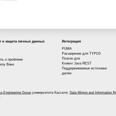
т и защита личных данных
Интеграция
PUMA
Расширение для TYPO3
s
Плагин для
ть о проблеме
Клиент Java REST
omy Вики
Поддерживаемые источники
далее
a Engineering Group
университета Касселя,
Data Mining and Information Re
.