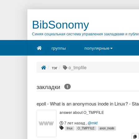
BibSonomy
Синяя социальная система управления закладками и публи
группы
популярные
тэг
o_tmpfile
закладки
1
answer about O_TMPFILE
7 лет назад
,
@mkf
linux
O_TMPFILE
anon_inode
к