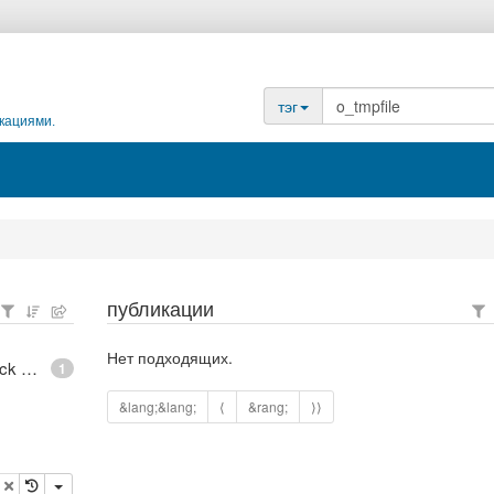
тэг
кациями.
публикации
Нет подходящих.
epoll - What is an anonymous inode in Linux? - Stack Overflow
1
&lang;&lang;
⟨
&rang;
⟩⟩
опировать
удалить