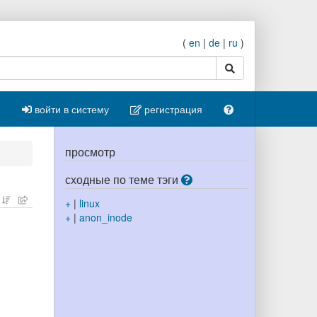
(
en
|
de
|
ru
)
поиск
войти в систему
регистрация
просмотр
сходные по теме тэги
+
|
linux
+
|
anon_inode