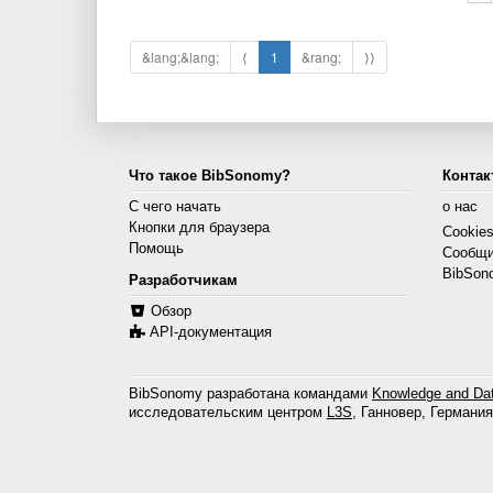
&lang;&lang;
⟨
1
&rang;
⟩⟩
Что такое BibSonomy?
Контак
С чего начать
о нас
Кнопки для браузера
Cookie
Помощь
Сообщи
BibSon
Разработчикам
Обзор
API-документация
BibSonomy разработана командами
Knowledge and Dat
исследовательским центром
L3S
, Ганновер, Германия