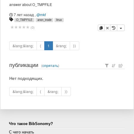
answer about O_TMPFILE
7 лет назад
,
@mkf
O_TMPFILE
anon_inode
linux
копировать
удалить
(
0
)
&lang;&lang;
⟨
1
&rang;
⟩⟩
публикации
(
спрятать
)
Нет подходящих.
&lang;&lang;
⟨
&rang;
⟩⟩
Что такое BibSonomy?
С чего начать