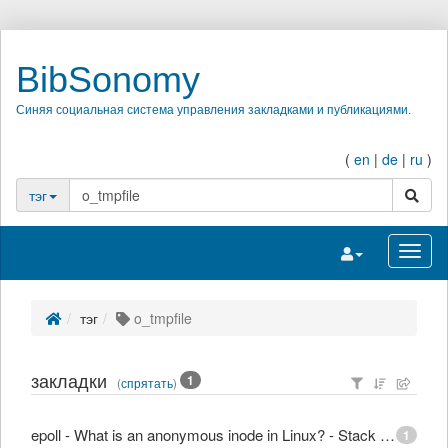
BibSonomy
Синяя социальная система управления закладками и публикациями.
(
en
|
de
|
ru
)
поиск
тэг
Переключить на
Перек
тэг
o_tmpfile
закладки
1
(
спрятать
)
epoll - What is an anonymous inode in Linux? - Stack Overflow
1