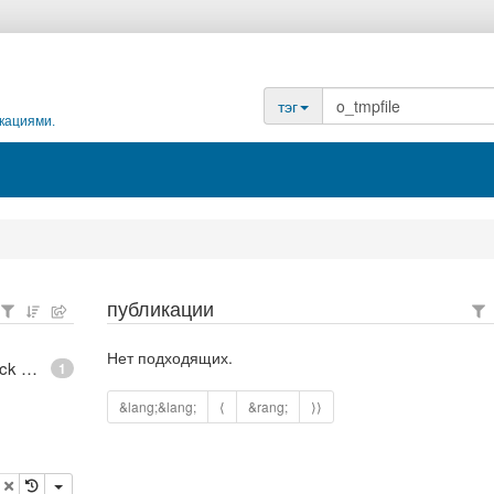
тэг
кациями.
публикации
Нет подходящих.
epoll - What is an anonymous inode in Linux? - Stack Overflow
1
&lang;&lang;
⟨
&rang;
⟩⟩
опировать
удалить