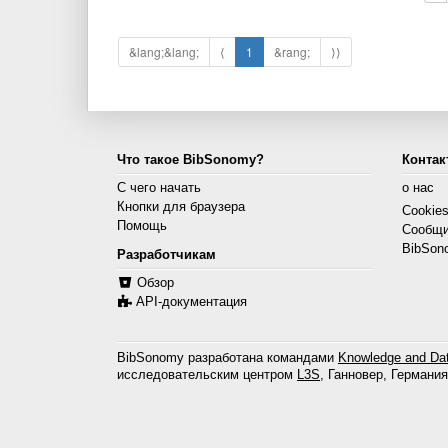
&lang;&lang;
⟨
1
&rang;
⟩⟩
Что такое BibSonomy?
Контак
С чего начать
о нас
Кнопки для браузера
Cookie
Помощь
Сообщи
BibSon
Разработчикам
Обзор
API-документация
BibSonomy разработана командами
Knowledge and Dat
исследовательским центром
L3S
, Ганновер, Германия