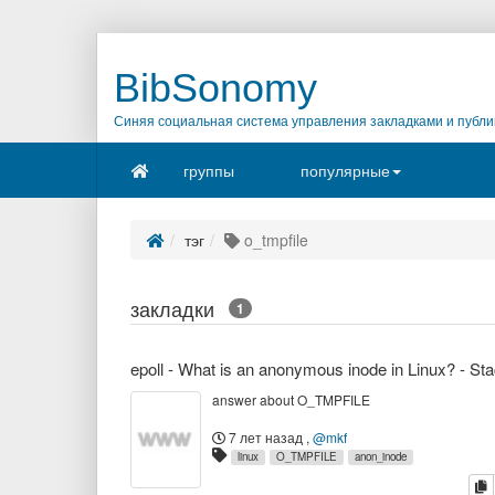
BibSonomy
Синяя социальная система управления закладками и публи
группы
популярные
тэг
o_tmpfile
закладки
1
answer about O_TMPFILE
7 лет назад
,
@mkf
linux
O_TMPFILE
anon_inode
к