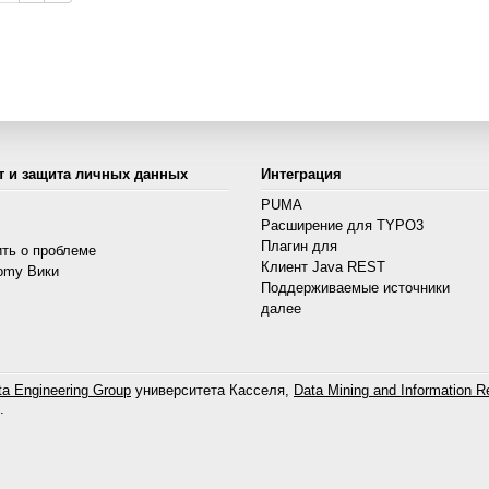
т и защита личных данных
Интеграция
PUMA
Расширение для TYPO3
s
Плагин для
ть о проблеме
Клиент Java REST
omy Вики
Поддерживаемые источники
далее
a Engineering Group
университета Касселя,
Data Mining and Information Re
.