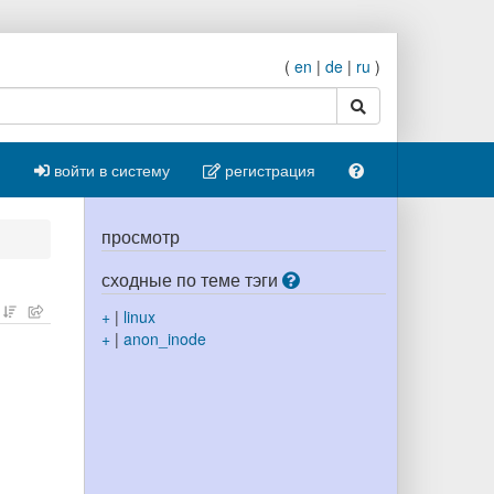
(
en
|
de
|
ru
)
поиск
войти в систему
регистрация
просмотр
сходные по теме тэги
+
|
linux
+
|
anon_inode