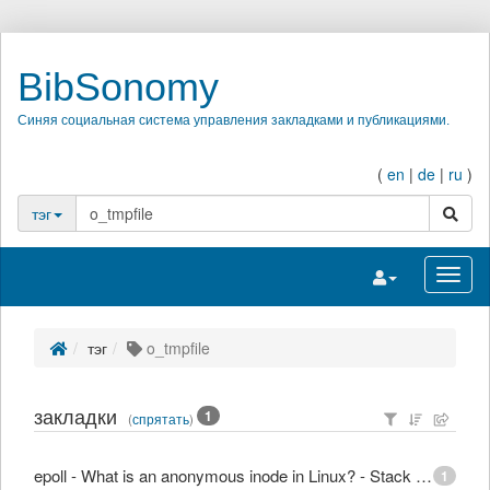
BibSonomy
Синяя социальная система управления закладками и публикациями.
(
en
|
de
|
ru
)
поиск
тэг
Переключить на
Перек
тэг
o_tmpfile
закладки
1
(
спрятать
)
epoll - What is an anonymous inode in Linux? - Stack Overflow
1