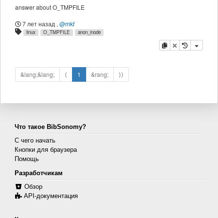
answer about O_TMPFILE
7 лет назад
,
@mkf
linux
O_TMPFILE
anon_inode
копировать
удалить
&lang;&lang;
⟨
1
&rang;
⟩⟩
Что такое BibSonomy?
С чего начать
Кнопки для браузера
Помощь
Разработчикам
Обзор
API-документация