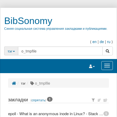
BibSonomy
Синяя социальная система управления закладками и публикациями.
(
en
|
de
|
ru
)
поиск
тэг
Переключить на
Перек
тэг
o_tmpfile
закладки
1
(
спрятать
)
epoll - What is an anonymous inode in Linux? - Stack Overflow
1