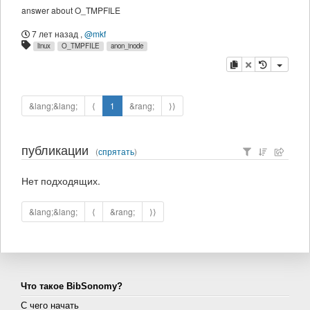
answer about O_TMPFILE
7 лет назад
,
@mkf
linux
O_TMPFILE
anon_inode
копировать
удалить
&lang;&lang;
⟨
1
&rang;
⟩⟩
публикации
(
спрятать
)
Нет подходящих.
&lang;&lang;
⟨
&rang;
⟩⟩
Что такое BibSonomy?
С чего начать