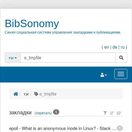
BibSonomy
Синяя социальная система управления закладками и публикациями.
(
en
|
de
|
ru
)
поиск
тэг
Переключить на
Перек
тэг
o_tmpfile
закладки
1
(
спрятать
)
epoll - What is an anonymous inode in Linux? - Stack Overflow
1