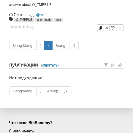
answer about O_TMPFILE
7 лет назад
,
@mkf
O_TMPFILE
anon_inode
linux
копировать
удалить
(
0
)
&lang;&lang;
⟨
1
&rang;
⟩⟩
публикации
(
спрятать
)
Нет подходящих.
&lang;&lang;
⟨
&rang;
⟩⟩
Что такое BibSonomy?
С чего начать