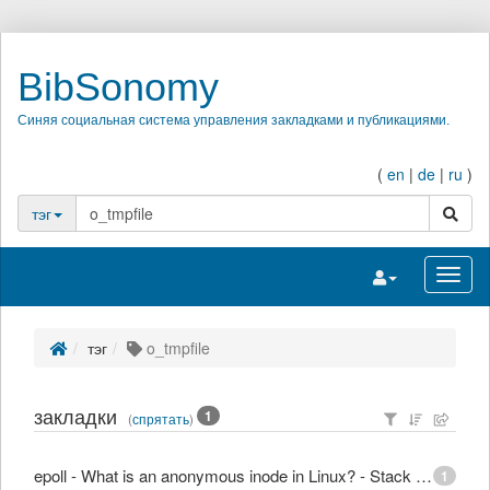
BibSonomy
Синяя социальная система управления закладками и публикациями.
(
en
|
de
|
ru
)
поиск
тэг
Переключить на
Перек
тэг
o_tmpfile
закладки
1
(
спрятать
)
epoll - What is an anonymous inode in Linux? - Stack Overflow
1