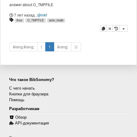
answer about O_TMPFILE
7 лет назад
,
@mkf
linux
O_TMPFILE
anon_inode
копировать
удалить
&lang;&lang;
⟨
1
&rang;
⟩⟩
Что такое BibSonomy?
С чего начать
Кнопки для браузера
Помощь
Разработчикам
Обзор
API-документация