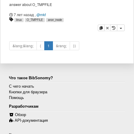
answer about O_TMPFILE
7 лет назад
,
@mkf
linux
O_TMPFILE
anon_inode
копировать
удалить
&lang;&lang;
⟨
1
&rang;
⟩⟩
Что такое BibSonomy?
С чего начать
Кнопки для браузера
Помощь
Разработчикам
Обзор
API-документация