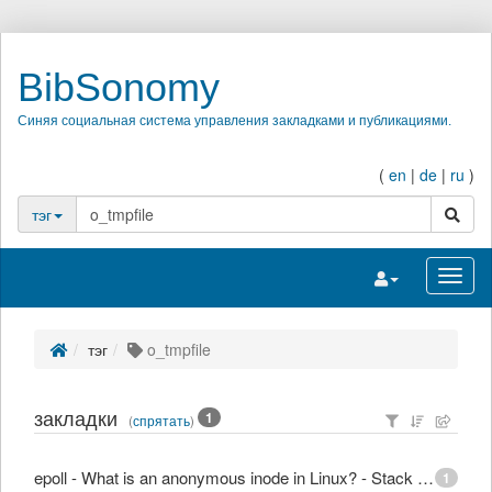
BibSonomy
Синяя социальная система управления закладками и публикациями.
(
en
|
de
|
ru
)
поиск
тэг
Переключить на
Перек
тэг
o_tmpfile
закладки
1
(
спрятать
)
epoll - What is an anonymous inode in Linux? - Stack Overflow
1