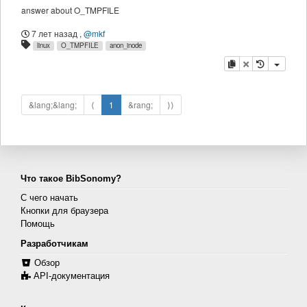
answer about O_TMPFILE
7 лет назад
,
@mkf
linux
O_TMPFILE
anon_inode
копировать
удалить
&lang;&lang;
⟨
1
&rang;
⟩⟩
Что такое BibSonomy?
С чего начать
Кнопки для браузера
Помощь
Разработчикам
Обзор
API-документация