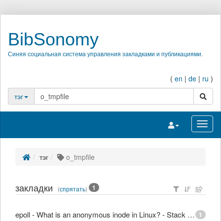
BibSonomy
Синяя социальная система управления закладками и публикациями.
(
en
|
de
|
ru
)
поиск
тэг
Переключить на
Перек
тэг
o_tmpfile
закладки
1
(
спрятать
)
epoll - What is an anonymous inode in Linux? - Stack Overflow
1