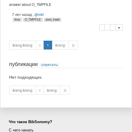
answer about O_TMPFILE
7 лет назад
,
@mkf
linux
O_TMPFILE
anon_inode
копировать
удалить
&lang;&lang;
⟨
1
&rang;
⟩⟩
публикации
(
спрятать
)
Нет подходящих.
&lang;&lang;
⟨
&rang;
⟩⟩
Что такое BibSonomy?
С чего начать