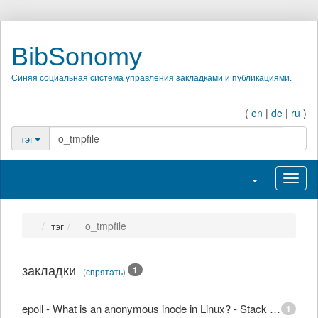
BibSonomy
Синяя социальная система управления закладками и публикациями.
(
en
|
de
|
ru
)
поиск
тэг
Переключить на
Перек
тэг
o_tmpfile
закладки
1
(
спрятать
)
epoll - What is an anonymous inode in Linux? - Stack Overflow
1