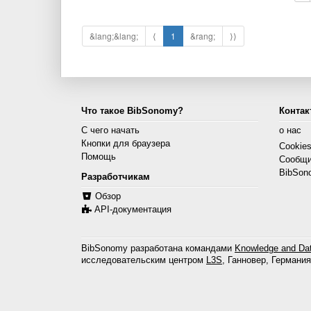
&lang;&lang;
⟨
1
&rang;
⟩⟩
Что такое BibSonomy?
Контак
С чего начать
о нас
Кнопки для браузера
Cookie
Помощь
Сообщи
BibSon
Разработчикам
Обзор
API-документация
BibSonomy разработана командами
Knowledge and Dat
исследовательским центром
L3S
, Ганновер, Германия