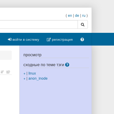
(
en
|
de
|
ru
)
поиск
войти в систему
регистрация
просмотр
сходные по теме тэги
+
|
linux
+
|
anon_inode