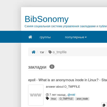
BibSonomy
Синяя социальная система управления закладками и публи
группы
популярные
тэг
o_tmpfile
закладки
1
answer about O_TMPFILE
7 лет назад
,
@mkf
linux
O_TMPFILE
anon_inode
к