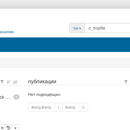
тэг
кациями.
публикации
Нет подходящих.
epoll - What is an anonymous inode in Linux? - Stack Overflow
1
&lang;&lang;
⟨
&rang;
⟩⟩
опировать
удалить