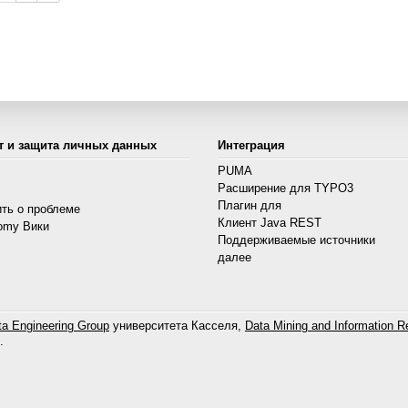
т и защита личных данных
Интеграция
PUMA
Расширение для TYPO3
s
Плагин для
ть о проблеме
Клиент Java REST
omy Вики
Поддерживаемые источники
далее
a Engineering Group
университета Касселя,
Data Mining and Information Re
.