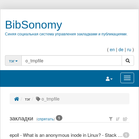
BibSonomy
Синяя социальная система управления закладками и публикациями.
(
en
|
de
|
ru
)
поиск
тэг
Переключить на
Перек
тэг
o_tmpfile
закладки
1
(
спрятать
)
epoll - What is an anonymous inode in Linux? - Stack Overflow
1