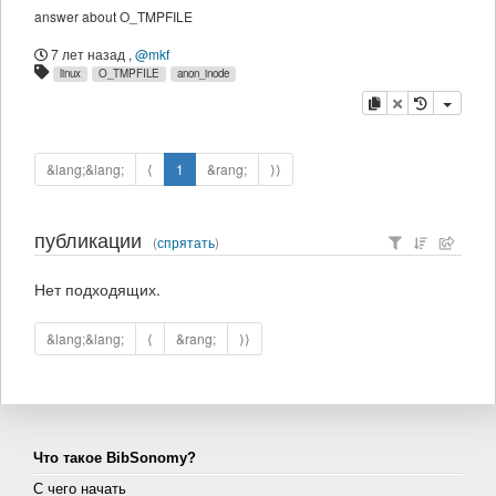
answer about O_TMPFILE
7 лет назад
,
@mkf
linux
O_TMPFILE
anon_inode
копировать
удалить
&lang;&lang;
⟨
1
&rang;
⟩⟩
публикации
(
спрятать
)
Нет подходящих.
&lang;&lang;
⟨
&rang;
⟩⟩
Что такое BibSonomy?
С чего начать