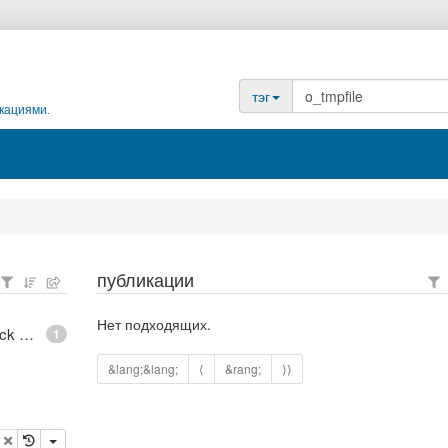
тэг
кациями.
публикации
Нет подходящих.
epoll - What is an anonymous inode in Linux? - Stack Overflow
1
&lang;&lang;
⟨
&rang;
⟩⟩
опировать
удалить