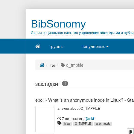
BibSonomy
Синяя социальная система управления закладками и публи
группы
популярные
тэг
o_tmpfile
закладки
1
answer about O_TMPFILE
7 лет назад
,
@mkf
linux
O_TMPFILE
anon_inode
к