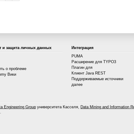
т и защита личных данных
Интеграция
PUMA
Расширение для TYPO3
s
Плагин для
ть о проблеме
Клиент Java REST
omy Вики
Поддерживаемые источники
далее
a Engineering Group
университета Касселя,
Data Mining and Information Re
.