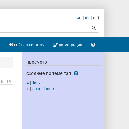
(
en
|
de
|
ru
)
поиск
войти в систему
регистрация
просмотр
сходные по теме тэги
+
|
linux
+
|
anon_inode