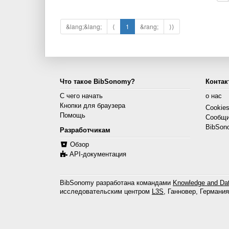
&lang;&lang;
⟨
1
&rang;
⟩⟩
Что такое BibSonomy?
Контак
С чего начать
о нас
Кнопки для браузера
Cookie
Помощь
Сообщи
BibSon
Разработчикам
Обзор
API-документация
BibSonomy разработана командами
Knowledge and Dat
исследовательским центром
L3S
, Ганновер, Германия