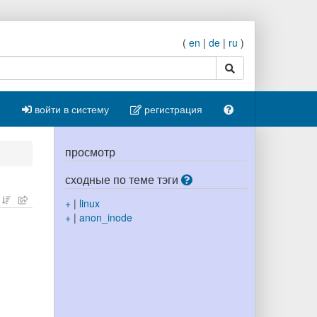
(
en
|
de
|
ru
)
поиск
войти в систему
регистрация
просмотр
сходные по теме тэги
+
|
linux
+
|
anon_inode