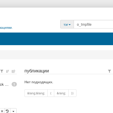
тэг
кациями.
публикации
Нет подходящих.
epoll - What is an anonymous inode in Linux? - Stack Overflow
1
&lang;&lang;
⟨
&rang;
⟩⟩
опировать
удалить