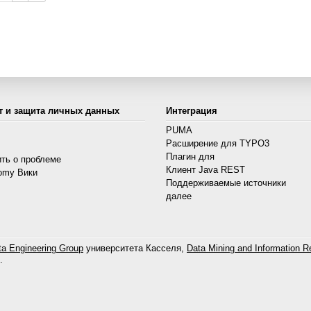
т и защита личных данных
Интеграция
PUMA
Расширение для TYPO3
s
Плагин для
ть о проблеме
Клиент Java REST
omy Вики
Поддерживаемые источники
далее
a Engineering Group
университета Касселя,
Data Mining and Information Re
.