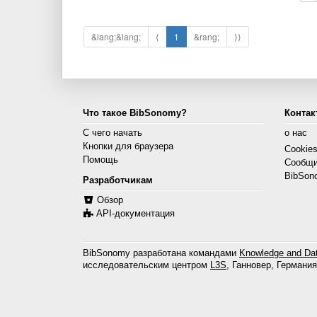
&lang;&lang;
⟨
1
&rang;
⟩⟩
Что такое BibSonomy?
Контак
С чего начать
о нас
Кнопки для браузера
Cookie
Помощь
Сообщи
BibSon
Разработчикам
Обзор
API-документация
BibSonomy разработана командами
Knowledge and Dat
исследовательским центром
L3S
, Ганновер, Германия