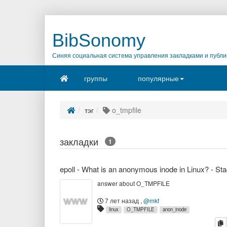
BibSonomy
Синяя социальная система управления закладками и публи
группы
популярные
тэг
o_tmpfile
закладки
1
answer about O_TMPFILE
7 лет назад
,
@mkf
linux
O_TMPFILE
anon_inode
к