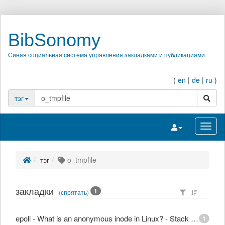
BibSonomy
Синяя социальная система управления закладками и публикациями.
(
en
|
de
|
ru
)
поиск
тэг
Переключить на
Перек
тэг
o_tmpfile
закладки
1
(
спрятать
)
epoll - What is an anonymous inode in Linux? - Stack Overflow
1