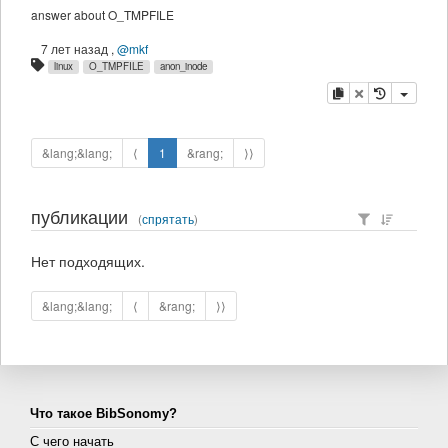
answer about O_TMPFILE
7 лет назад
,
@mkf
linux
O_TMPFILE
anon_inode
копировать
удалить
&lang;&lang;
⟨
1
&rang;
⟩⟩
публикации
(
спрятать
)
Нет подходящих.
&lang;&lang;
⟨
&rang;
⟩⟩
Что такое BibSonomy?
С чего начать