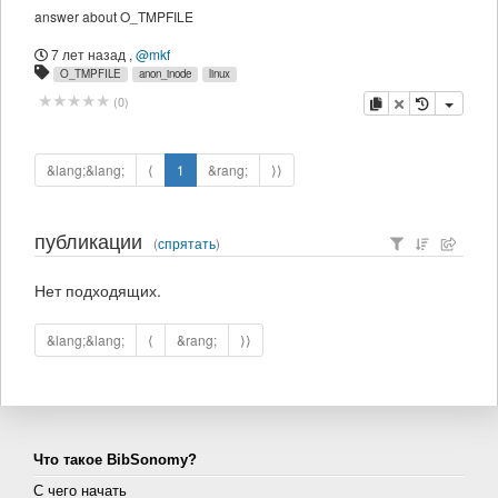
answer about O_TMPFILE
7 лет назад
,
@mkf
O_TMPFILE
anon_inode
linux
копировать
удалить
(
0
)
&lang;&lang;
⟨
1
&rang;
⟩⟩
публикации
(
спрятать
)
Нет подходящих.
&lang;&lang;
⟨
&rang;
⟩⟩
Что такое BibSonomy?
С чего начать