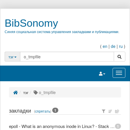
BibSonomy
Синяя социальная система управления закладками и публикациями.
(
en
|
de
|
ru
)
поиск
тэг
Переключить на
Перек
тэг
o_tmpfile
закладки
1
(
спрятать
)
epoll - What is an anonymous inode in Linux? - Stack Overflow
1