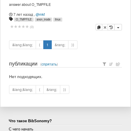
answer about O_TMPFILE
7 лет назад
,
@mkf
O_TMPFILE
anon_inode
linux
копировать
удалить
(
0
)
&lang;&lang;
⟨
1
&rang;
⟩⟩
публикации
(
спрятать
)
Нет подходящих.
&lang;&lang;
⟨
&rang;
⟩⟩
Что такое BibSonomy?
С чего начать