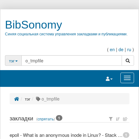
BibSonomy
Синяя социальная система управления закладками и публикациями.
(
en
|
de
|
ru
)
поиск
тэг
Переключить на
Перек
тэг
o_tmpfile
закладки
1
(
спрятать
)
epoll - What is an anonymous inode in Linux? - Stack Overflow
1