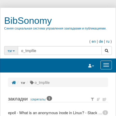
BibSonomy
Синяя социальная система управления закладками и публикациями.
(
en
|
de
|
ru
)
поиск
тэг
Переключить на
Перек
тэг
o_tmpfile
закладки
1
(
спрятать
)
epoll - What is an anonymous inode in Linux? - Stack Overflow
1