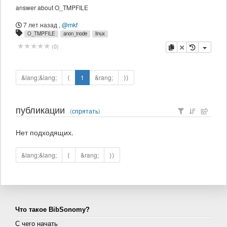
answer about O_TMPFILE
7 лет назад
,
@mkf
O_TMPFILE
anon_inode
linux
копировать
удалить
(
0
)
&lang;&lang;
⟨
1
&rang;
⟩⟩
публикации
(
спрятать
)
Нет подходящих.
&lang;&lang;
⟨
&rang;
⟩⟩
Что такое BibSonomy?
С чего начать