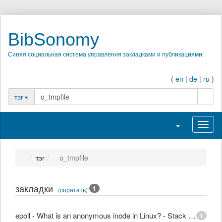
BibSonomy
Синяя социальная система управления закладками и публикациями.
(
en
|
de
|
ru
)
поиск
тэг
Переключить н
Перек
тэг
o_tmpfile
закладки
1
(
спрятать
)
epoll - What is an anonymous inode in Linux? - Stack Overflow
1