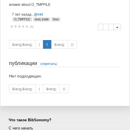
answer about O_TMPFILE
7 лет назад
,
@mkf
O_TMPFILE
anon_inode
linux
копировать
удалить
(
0
)
&lang;&lang;
⟨
1
&rang;
⟩⟩
публикации
(
спрятать
)
Нет подходящих.
&lang;&lang;
⟨
&rang;
⟩⟩
Что такое BibSonomy?
С чего начать