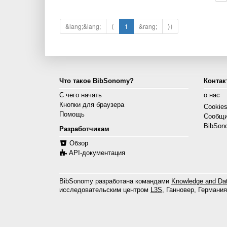
&lang;&lang;
⟨
1
&rang;
⟩⟩
Что такое BibSonomy?
Контак
С чего начать
о нас
Кнопки для браузера
Cookie
Помощь
Сообщи
BibSon
Разработчикам
Обзор
API-документация
BibSonomy разработана командами
Knowledge and Dat
исследовательским центром
L3S
, Ганновер, Германия