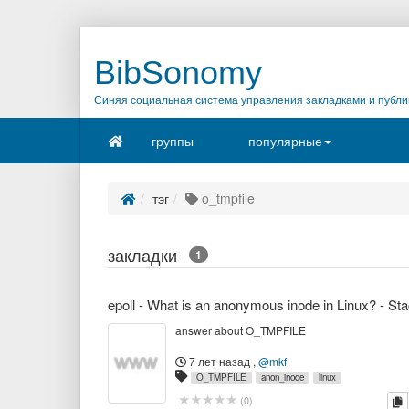
BibSonomy
Синяя социальная система управления закладками и публи
группы
популярные
тэг
o_tmpfile
закладки
1
answer about O_TMPFILE
7 лет назад
,
@mkf
O_TMPFILE
anon_inode
linux
к
(
0
)