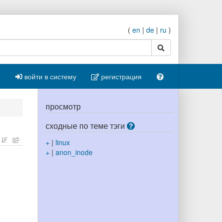
(
en
|
de
|
ru
)
поиск
войти в систему
регистрация
просмотр
сходные по теме тэги
+
|
linux
+
|
anon_inode