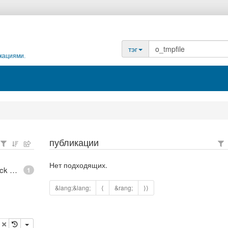
тэг
кациями.
публикации
Нет подходящих.
epoll - What is an anonymous inode in Linux? - Stack Overflow
1
&lang;&lang;
⟨
&rang;
⟩⟩
опировать
удалить