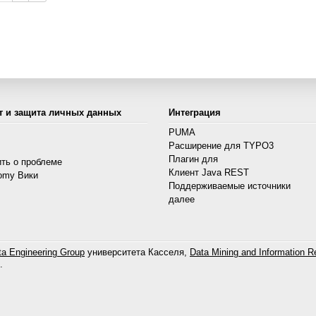
т и защита личных данных
Интеграция
PUMA
Расширение для TYPO3
s
Плагин для
ть о проблеме
Клиент Java REST
omy Вики
Поддерживаемые источники
далее
a Engineering Group
университета Касселя,
Data Mining and Information Re
.