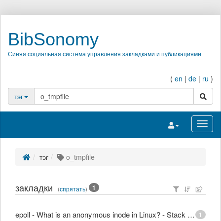
BibSonomy
Синяя социальная система управления закладками и публикациями.
(
en
|
de
|
ru
)
поиск
тэг
Переключить на
Перек
тэг
o_tmpfile
закладки
1
(
спрятать
)
epoll - What is an anonymous inode in Linux? - Stack Overflow
1