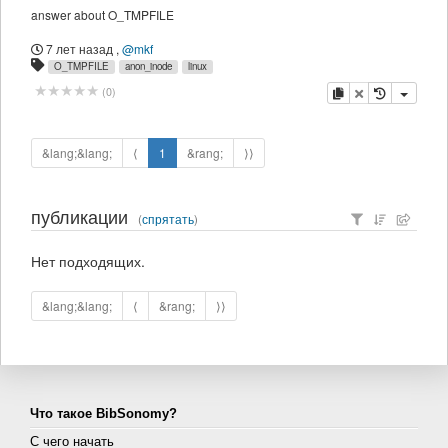
answer about O_TMPFILE
7 лет назад
,
@mkf
O_TMPFILE
anon_inode
linux
копировать
удалить
(
0
)
&lang;&lang;
⟨
1
&rang;
⟩⟩
публикации
(
спрятать
)
Нет подходящих.
&lang;&lang;
⟨
&rang;
⟩⟩
Что такое BibSonomy?
С чего начать