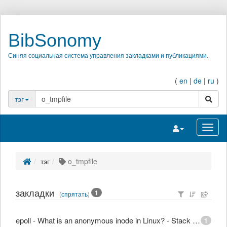
BibSonomy
Синяя социальная система управления закладками и публикациями.
(
en
|
de
|
ru
)
поиск
тэг
Переключить на
Перек
тэг
o_tmpfile
закладки
1
(
спрятать
)
epoll - What is an anonymous inode in Linux? - Stack Overflow
1