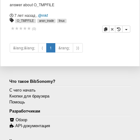
answer about O_TMPFILE
7 лет назад
,
@mkf
O_TMPFILE
anon_inode
linux
копировать
удалить
(
0
)
&lang;&lang;
⟨
1
&rang;
⟩⟩
Что такое BibSonomy?
С чего начать
Кнопки для браузера
Помощь
Разработчикам
Обзор
API-документация