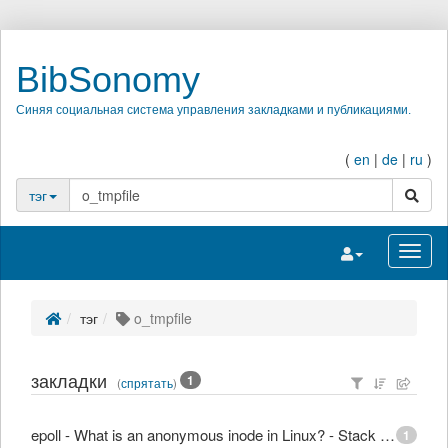
BibSonomy
Синяя социальная система управления закладками и публикациями.
(
en
|
de
|
ru
)
поиск
тэг
Переключить на
Перек
тэг
o_tmpfile
закладки
1
(
спрятать
)
epoll - What is an anonymous inode in Linux? - Stack Overflow
1