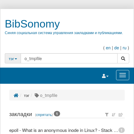
BibSonomy
Синяя социальная система управления закладками и публикациями.
(
en
|
de
|
ru
)
поиск
тэг
Переключить на
Перек
тэг
o_tmpfile
закладки
1
(
спрятать
)
epoll - What is an anonymous inode in Linux? - Stack Overflow
1