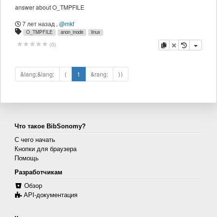
answer about O_TMPFILE
7 лет назад
,
@mkf
O_TMPFILE
anon_inode
linux
копировать
удалить
(
0
)
&lang;&lang;
⟨
1
&rang;
⟩⟩
Что такое BibSonomy?
С чего начать
Кнопки для браузера
Помощь
Разработчикам
Обзор
API-документация