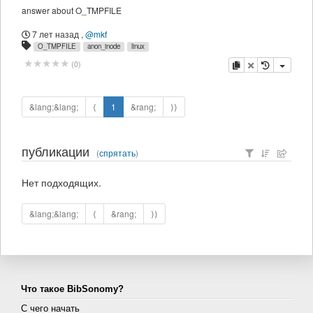
answer about O_TMPFILE
7 лет назад
,
@mkf
O_TMPFILE
anon_inode
linux
копировать
удалить
(
0
)
&lang;&lang;
⟨
1
&rang;
⟩⟩
публикации
(
спрятать
)
Нет подходящих.
&lang;&lang;
⟨
&rang;
⟩⟩
Что такое BibSonomy?
С чего начать