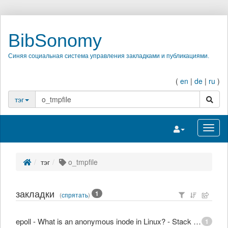
BibSonomy
Синяя социальная система управления закладками и публикациями.
(
en
|
de
|
ru
)
поиск
тэг
Переключить на
Перек
тэг
o_tmpfile
закладки
1
(
спрятать
)
epoll - What is an anonymous inode in Linux? - Stack Overflow
1