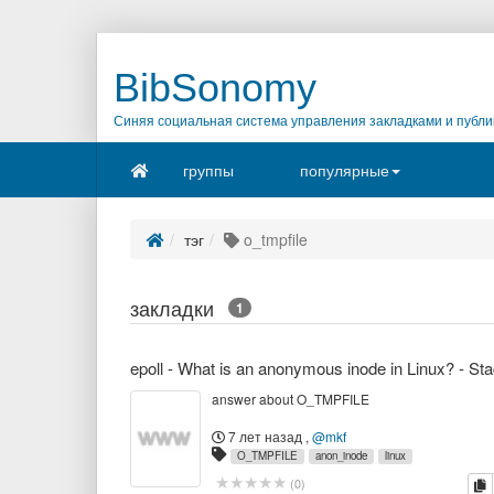
BibSonomy
Синяя социальная система управления закладками и публи
группы
популярные
тэг
o_tmpfile
закладки
1
answer about O_TMPFILE
7 лет назад
,
@mkf
O_TMPFILE
anon_inode
linux
к
(
0
)