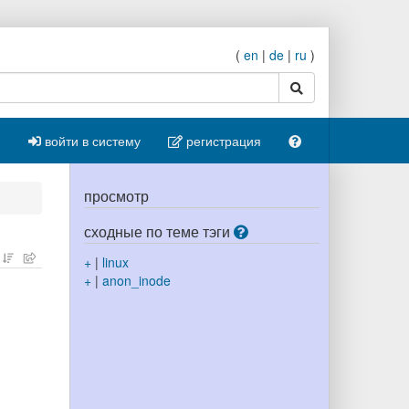
(
en
|
de
|
ru
)
поиск
войти в систему
регистрация
просмотр
сходные по теме тэги
+
|
linux
+
|
anon_inode