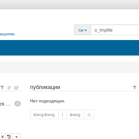
тэг
кациями.
публикации
Нет подходящих.
epoll - What is an anonymous inode in Linux? - Stack Overflow
1
&lang;&lang;
⟨
&rang;
⟩⟩
опировать
удалить