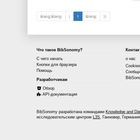
&lang;&lang;
⟨
1
&rang;
⟩⟩
Что такое BibSonomy?
Контак
С чего начать
о нас
Кнопки для браузера
Cookie
Помощь
Сообщи
BibSon
Разработчикам
Обзор
API-документация
BibSonomy разработана командами
Knowledge and Dat
исследовательским центром
L3S
, Ганновер, Германия