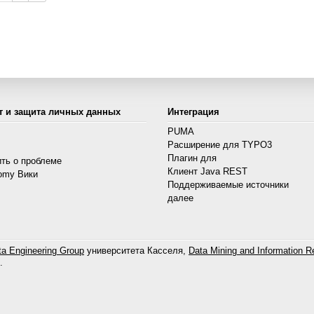
т и защита личных данных
Интеграция
PUMA
Расширение для TYPO3
s
Плагин для
ть о проблеме
Клиент Java REST
omy Вики
Поддерживаемые источники
далее
a Engineering Group
университета Касселя,
Data Mining and Information Re
.