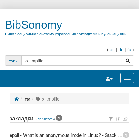
BibSonomy
Синяя социальная система управления закладками и публикациями.
(
en
|
de
|
ru
)
поиск
тэг
Переключить на
Перек
тэг
o_tmpfile
закладки
1
(
спрятать
)
epoll - What is an anonymous inode in Linux? - Stack Overflow
1