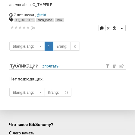
answer about O_TMPFILE
7 лет назад
,
@mkf
O_TMPFILE
anon_inode
linux
копировать
удалить
(
0
)
&lang;&lang;
⟨
1
&rang;
⟩⟩
публикации
(
спрятать
)
Нет подходящих.
&lang;&lang;
⟨
&rang;
⟩⟩
Что такое BibSonomy?
С чего начать