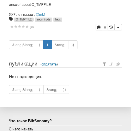
answer about O_TMPFILE
7 лет назад
,
@mkf
O_TMPFILE
anon_inode
linux
копировать
удалить
(
0
)
&lang;&lang;
⟨
1
&rang;
⟩⟩
публикации
(
спрятать
)
Нет подходящих.
&lang;&lang;
⟨
&rang;
⟩⟩
Что такое BibSonomy?
С чего начать