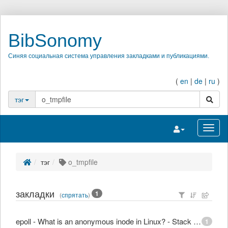
BibSonomy
Синяя социальная система управления закладками и публикациями.
(
en
|
de
|
ru
)
поиск
тэг
Переключить на
Перек
тэг
o_tmpfile
закладки
1
(
спрятать
)
epoll - What is an anonymous inode in Linux? - Stack Overflow
1