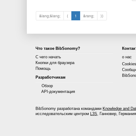
&lang;&lang;
⟨
1
&rang;
⟩⟩
Что такое BibSonomy?
Контак
С чего начать
о нас
Кнопки для браузера
Cookie
Помощь
Сообщи
BibSon
Разработчикам
Обзор
API-документация
BibSonomy разработана командами
Knowledge and Dat
исследовательским центром
L3S
, Ганновер, Германия