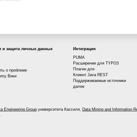
т и защита личных данных
Интеграция
PUMA
Расширение для TYPO3
s
Плагин для
ть о проблеме
Клиент Java REST
omy Вики
Поддерживаемые источники
далее
a Engineering Group
университета Касселя,
Data Mining and Information Re
.