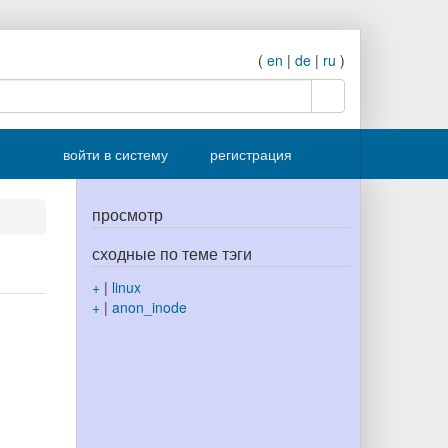
(
en
|
de
|
ru
)
поиск
войти в систему
регистрация
просмотр
сходные по теме тэги
+
|
linux
+
|
anon_inode