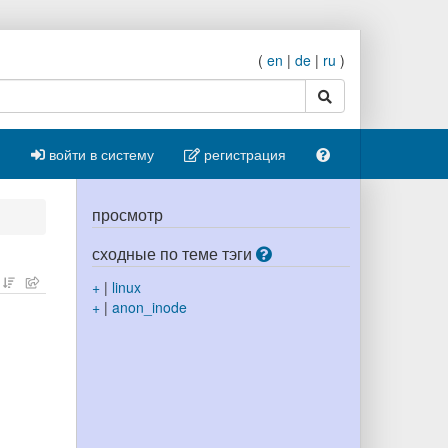
(
en
|
de
|
ru
)
поиск
войти в систему
регистрация
просмотр
сходные по теме тэги
+
|
linux
+
|
anon_inode