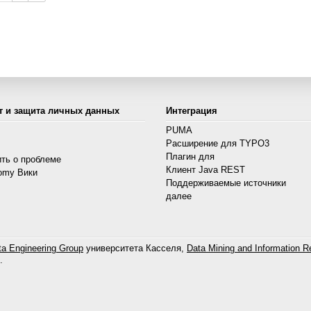
т и защита личных данных
Интеграция
PUMA
Расширение для TYPO3
s
Плагин для
ть о проблеме
Клиент Java REST
omy Вики
Поддерживаемые источники
далее
a Engineering Group
университета Касселя,
Data Mining and Information Re
.