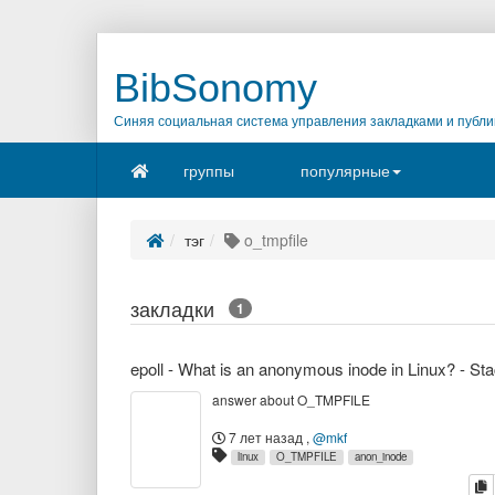
BibSonomy
Синяя социальная система управления закладками и публи
группы
популярные
тэг
o_tmpfile
закладки
1
answer about O_TMPFILE
7 лет назад
,
@mkf
linux
O_TMPFILE
anon_inode
к