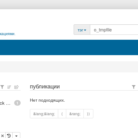
тэг
кациями.
публикации
Нет подходящих.
epoll - What is an anonymous inode in Linux? - Stack Overflow
1
&lang;&lang;
⟨
&rang;
⟩⟩
опировать
удалить