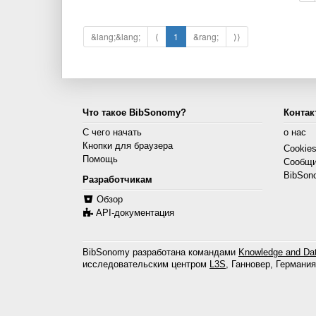
&lang;&lang;
⟨
1
&rang;
⟩⟩
Что такое BibSonomy?
Контак
С чего начать
о нас
Кнопки для браузера
Cookie
Помощь
Сообщи
BibSon
Разработчикам
Обзор
API-документация
BibSonomy разработана командами
Knowledge and Dat
исследовательским центром
L3S
, Ганновер, Германия