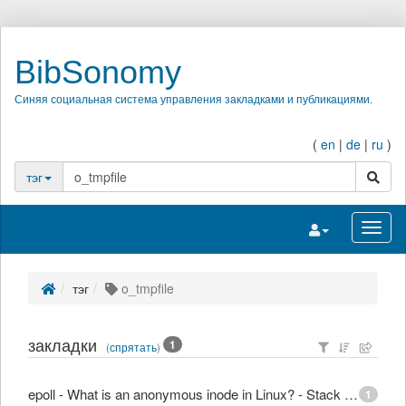
BibSonomy
Синяя социальная система управления закладками и публикациями.
(
en
|
de
|
ru
)
поиск
тэг
Переключить на
Перек
тэг
o_tmpfile
закладки
1
(
спрятать
)
epoll - What is an anonymous inode in Linux? - Stack Overflow
1