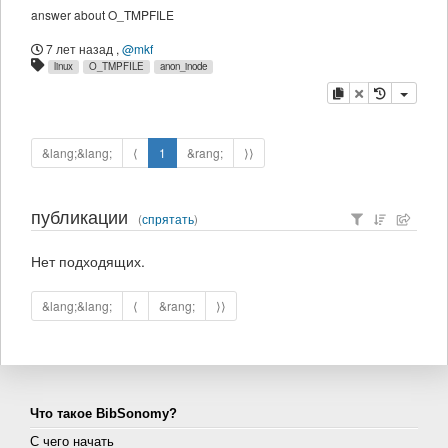
answer about O_TMPFILE
7 лет назад
,
@mkf
linux
O_TMPFILE
anon_inode
копировать
удалить
&lang;&lang;
⟨
1
&rang;
⟩⟩
публикации
(
спрятать
)
Нет подходящих.
&lang;&lang;
⟨
&rang;
⟩⟩
Что такое BibSonomy?
С чего начать