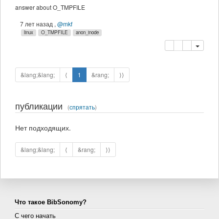
answer about O_TMPFILE
7 лет назад
,
@mkf
linux
O_TMPFILE
anon_inode
копировать
удалить
&lang;&lang;
⟨
1
&rang;
⟩⟩
публикации
(
спрятать
)
Нет подходящих.
&lang;&lang;
⟨
&rang;
⟩⟩
Что такое BibSonomy?
С чего начать