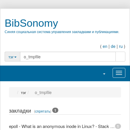
BibSonomy
Синяя социальная система управления закладками и публикациями.
(
en
|
de
|
ru
)
поиск
тэг
Переключить на
Перек
тэг
o_tmpfile
закладки
1
(
спрятать
)
epoll - What is an anonymous inode in Linux? - Stack Overflow
1