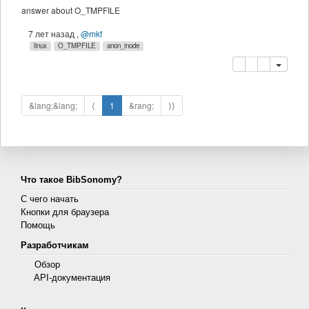
answer about O_TMPFILE
7 лет назад
,
@mkf
linux
O_TMPFILE
anon_inode
копировать
удалить
&lang;&lang;
⟨
1
&rang;
⟩⟩
Что такое BibSonomy?
С чего начать
Кнопки для браузера
Помощь
Разработчикам
Обзор
API-документация