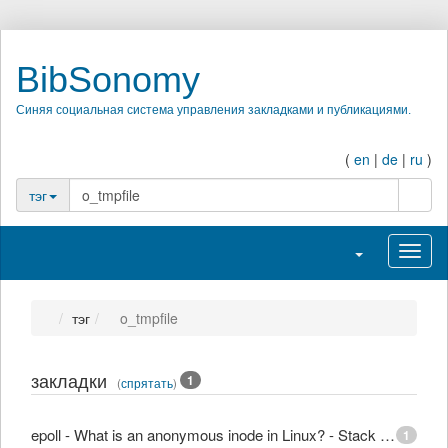
BibSonomy
Синяя социальная система управления закладками и публикациями.
(
en
|
de
|
ru
)
поиск
тэг
Переключить на
Перек
тэг
o_tmpfile
закладки
1
(
спрятать
)
epoll - What is an anonymous inode in Linux? - Stack Overflow
1