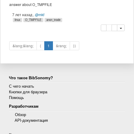
answer about O_TMPFILE
7 лет назад
,
@mkf
linux
O_TMPFILE
anon_inode
копировать
удалить
&lang;&lang;
⟨
1
&rang;
⟩⟩
Что такое BibSonomy?
С чего начать
Кнопки для браузера
Помощь
Разработчикам
Обзор
API-документация