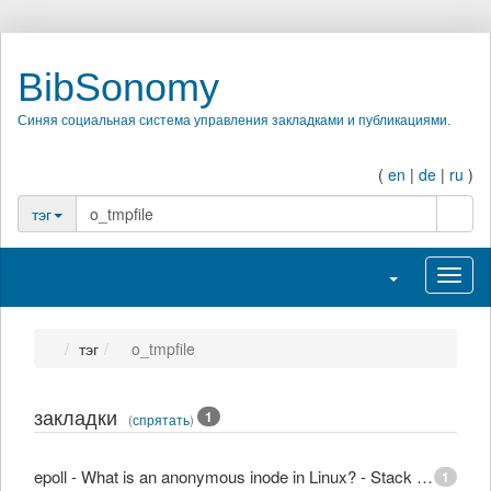
BibSonomy
Синяя социальная система управления закладками и публикациями.
(
en
|
de
|
ru
)
поиск
тэг
Переключить на
Перек
тэг
o_tmpfile
закладки
1
(
спрятать
)
epoll - What is an anonymous inode in Linux? - Stack Overflow
1