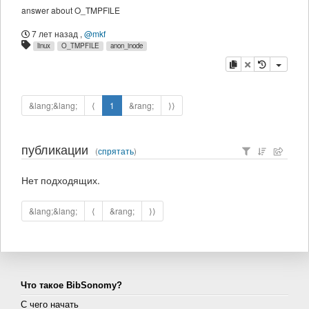
answer about O_TMPFILE
7 лет назад
,
@mkf
linux
O_TMPFILE
anon_inode
копировать
удалить
&lang;&lang;
⟨
1
&rang;
⟩⟩
публикации
(
спрятать
)
Нет подходящих.
&lang;&lang;
⟨
&rang;
⟩⟩
Что такое BibSonomy?
С чего начать