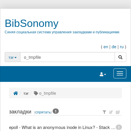
BibSonomy
Синяя социальная система управления закладками и публикациями.
(
en
|
de
|
ru
)
поиск
тэг
Переключить на
Перек
тэг
o_tmpfile
закладки
1
(
спрятать
)
epoll - What is an anonymous inode in Linux? - Stack Overflow
1