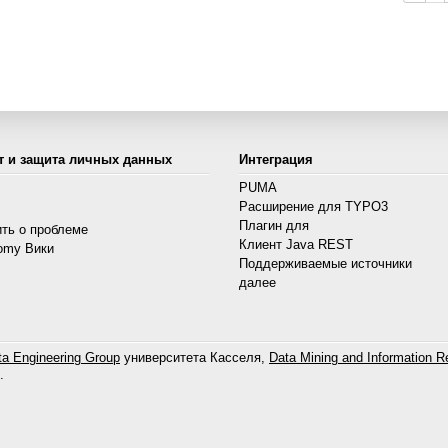
т и защита личных данных
Интеграция
PUMA
Расширение для TYPO3
s
Плагин для
ть о проблеме
Клиент Java REST
omy Вики
Поддерживаемые источники
далее
a Engineering Group
университета Касселя,
Data Mining and Information Re
.