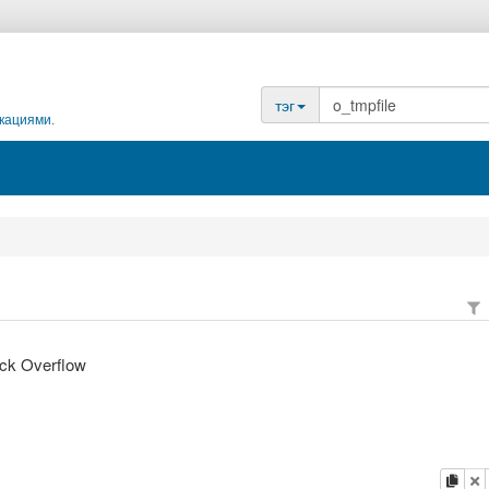
тэг
кациями.
ack Overflow
копи
у