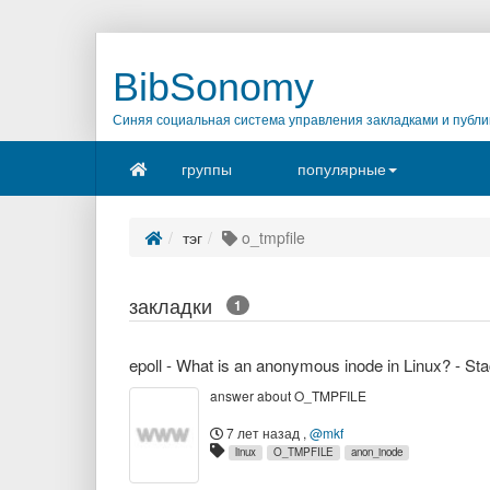
BibSonomy
Синяя социальная система управления закладками и публи
группы
популярные
тэг
o_tmpfile
закладки
1
epoll - What is an anonymous inode in Linux? - St
answer about O_TMPFILE
7 лет назад
,
@mkf
linux
O_TMPFILE
anon_inode