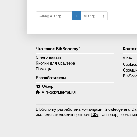
&lang;&lang;
⟨
1
&rang;
⟩⟩
Что такое BibSonomy?
Контак
С чего начать
о нас
Кнопки для браузера
Cookie
Помощь
Сообщи
BibSon
Разработчикам
Обзор
API-документация
BibSonomy разработана командами
Knowledge and Dat
исследовательским центром
L3S
, Ганновер, Германия