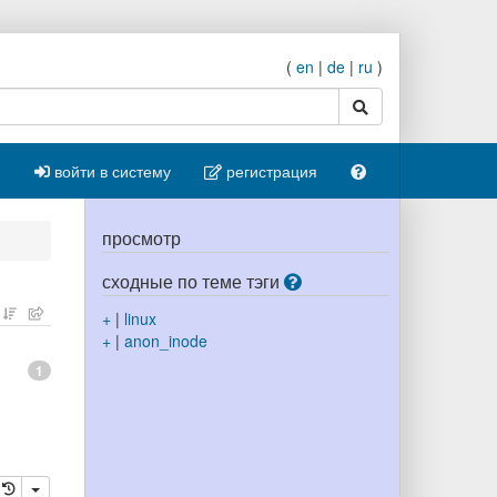
(
en
|
de
|
ru
)
поиск
войти в систему
регистрация
просмотр
сходные по теме тэги
+
|
linux
+
|
anon_inode
1
ровать
далить