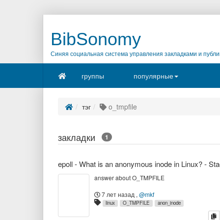
BibSonomy
Синяя социальная система управления закладками и публи
группы
популярные
тэг
o_tmpfile
закладки
1
answer about O_TMPFILE
7 лет назад
,
@mkf
linux
O_TMPFILE
anon_inode
к