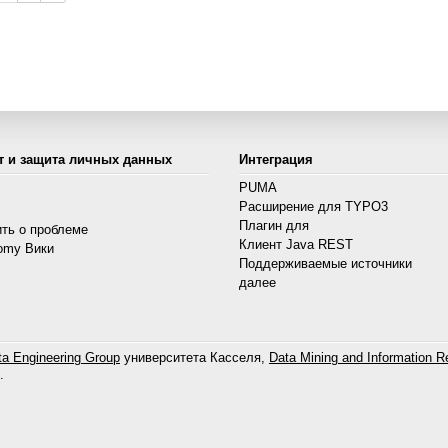
т и защита личных данных
Интеграция
PUMA
Расширение для TYPO3
s
Плагин для
ть о проблеме
Клиент Java REST
omy Вики
Поддерживаемые источники
далее
a Engineering Group
университета Касселя,
Data Mining and Information Re
.