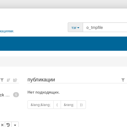
тэг
кациями.
публикации
Нет подходящих.
epoll - What is an anonymous inode in Linux? - Stack Overflow
1
&lang;&lang;
⟨
&rang;
⟩⟩
опировать
удалить