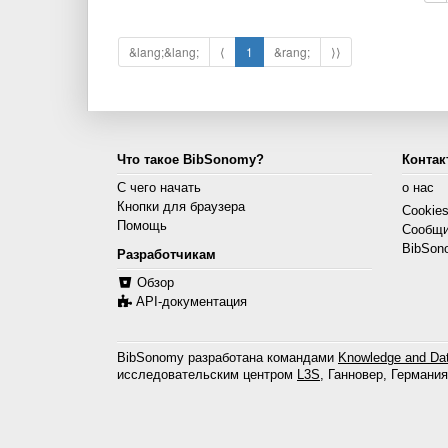
&lang;&lang;
⟨
1
&rang;
⟩⟩
Что такое BibSonomy?
Контак
С чего начать
о нас
Кнопки для браузера
Cookie
Помощь
Сообщи
BibSon
Разработчикам
Обзор
API-документация
BibSonomy разработана командами
Knowledge and Dat
исследовательским центром
L3S
, Ганновер, Германия