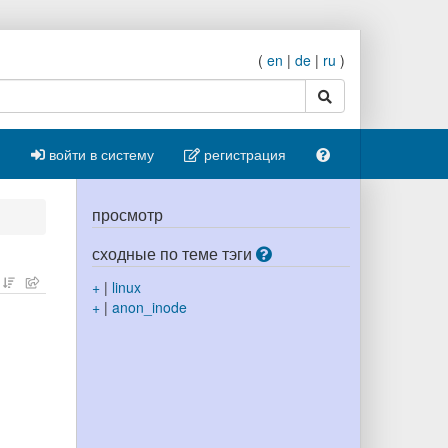
(
en
|
de
|
ru
)
поиск
войти в систему
регистрация
просмотр
сходные по теме тэги
+
|
linux
+
|
anon_inode