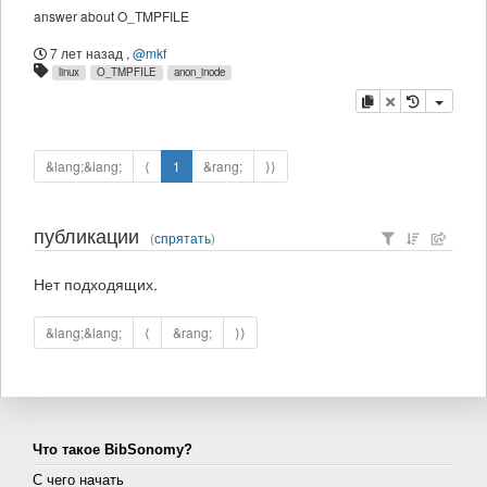
answer about O_TMPFILE
7 лет назад
,
@mkf
linux
O_TMPFILE
anon_inode
копировать
удалить
&lang;&lang;
⟨
1
&rang;
⟩⟩
публикации
(
спрятать
)
Нет подходящих.
&lang;&lang;
⟨
&rang;
⟩⟩
Что такое BibSonomy?
С чего начать