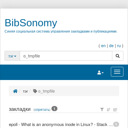
BibSonomy
Синяя социальная система управления закладками и публикациями.
(
en
|
de
|
ru
)
поиск
тэг
Переключить на
Перек
тэг
o_tmpfile
закладки
1
(
спрятать
)
epoll - What is an anonymous inode in Linux? - Stack Overflow
1